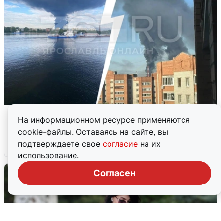
Ночная атака БПЛА на Ярославль:
На информационном ресурсе применяются
попадания и последствия
cookie-файлы. Оставаясь на сайте, вы
подтверждаете свое
согласие
на их
6 августа
0
использование.
Согласен