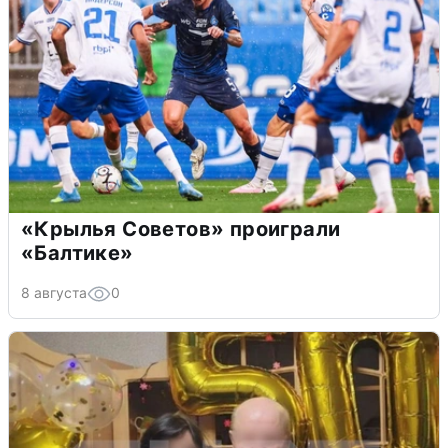
«Крылья Советов» проиграли
«Балтике»
8 августа
0