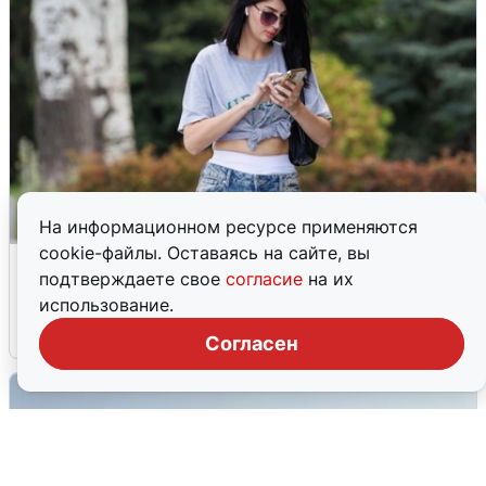
На информационном ресурсе применяются
cookie-файлы. Оставаясь на сайте, вы
Волгоградцы остались без
подтверждаете свое
согласие
на их
мобильного интернета
использование.
6 августа
0
Согласен