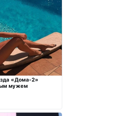
везда «Дома-2»
дым мужем