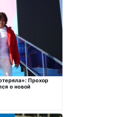
отеряла»: Прохор
ся о новой