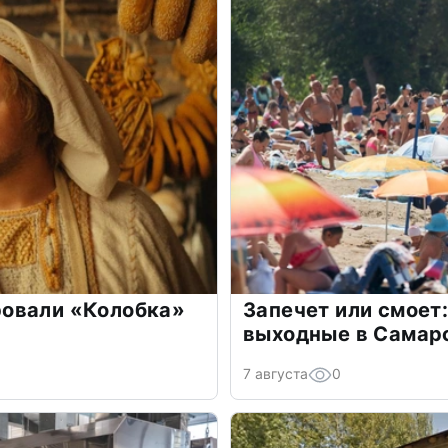
овали «Колобка»
Запечет или смоет:
выходные в Самар
7 августа
0