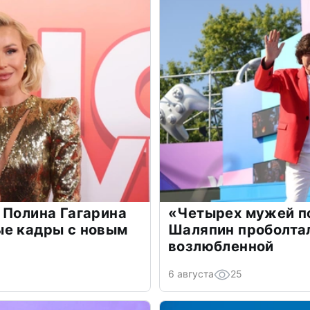
 Полина Гагарина
«Четырех мужей п
ые кадры с новым
Шаляпин проболтал
возлюбленной
6 августа
25