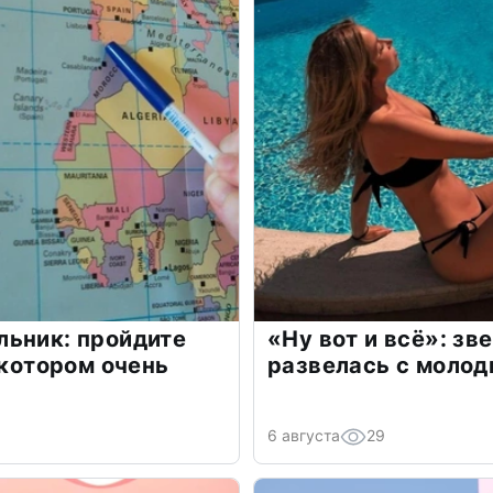
льник: пройдите
«Ну вот и всё»: з
 котором очень
развелась с моло
6 августа
29