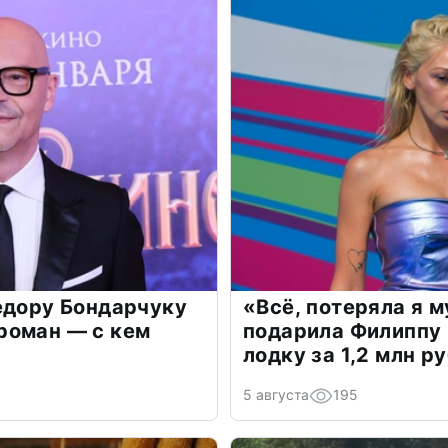
едору Бондарчуку
«Всё, потеряла я 
роман — с кем
подарила Филиппу
лодку за 1,2 млн р
5 августа
195