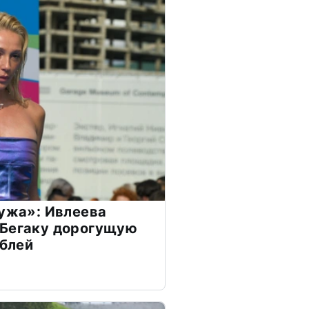
мужа»: Ивлеева
 Бегаку дорогущую
ублей