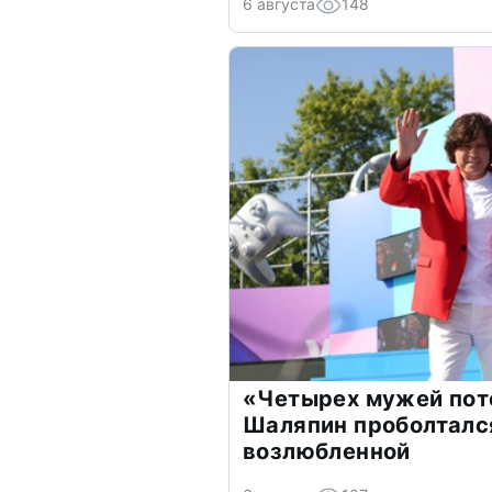
6 августа
148
«Четырех мужей пот
Шаляпин проболтался
возлюбленной