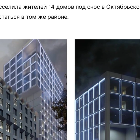
селила жителей 14 домов под снос в Октябрьско
аться в том же районе.