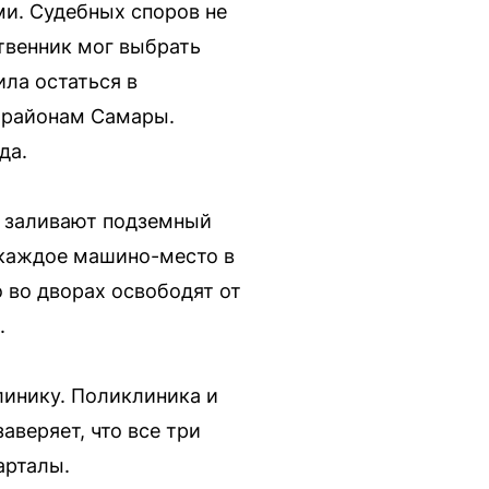
ми. Судебных споров не
твенник мог выбрать
ла остаться в
 районам Самары.
да.
е заливают подземный
а каждое машино-место в
 во дворах освободят от
.
линику. Поликлиника и
веряет, что все три
арталы.