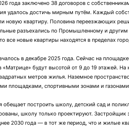
026 года заключено 38 договоров с собственника
ния удалось достичь мирным путём. Каждый собс
и новую квартиру. Половина переезжающих реши
альные разъехались по Промышленному и другим
то все новые квартиры находятся в пределах горо
ачалось в декабре 2025 года. Сейчас на площадк
 в «Матрице» будут высотой от 9 до 19 этажей. Н
квадратных метров жилья. Наземное пространство
ими площадками, спортивными зонами и газонами
 обещает построить школу, детский сад и полик
рованы, школу только проектируют. Застройщик за
нее 2030 года — в тот же период, что и жилые кв