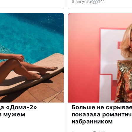
6 августа
141
зда «Дома-2»
Больше не скрывае
м мужем
показала романти
избранником