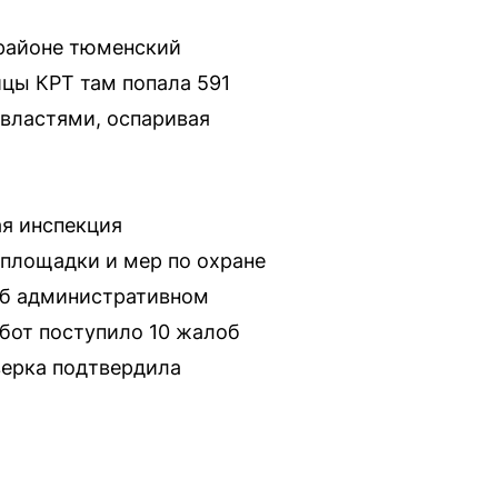
 районе тюменский
ицы КРТ там попала 591
 властями, оспаривая
ая инспекция
площадки и мер по охране
об административном
абот поступило 10 жалоб
верка подтвердила