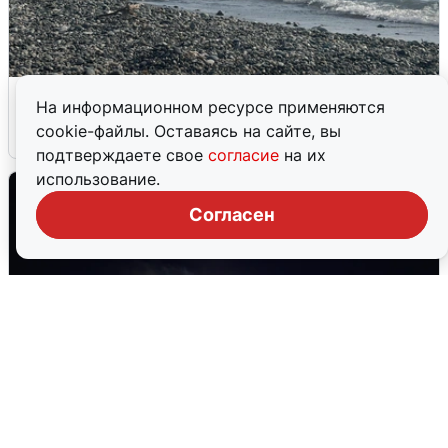
Сирены в Сочи: новая угроза БПЛА
На информационном ресурсе применяются
cookie-файлы. Оставаясь на сайте, вы
6 августа
0
подтверждаете свое
согласие
на их
использование.
Согласен