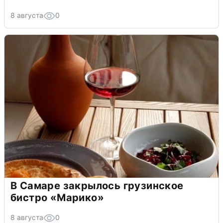
8 августа
0
В Самаре закрылось грузинское
бистро «Марико»
8 августа
0