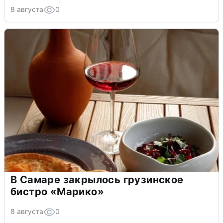
8 августа
0
В Самаре закрылось грузинское
бистро «Марико»
8 августа
0