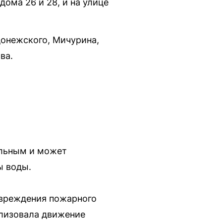
ома 26 и 28, и на улице
адонежского, Мичурина,
ва.
ельным и может
ы воды.
овреждения пожарного
ализовала движение