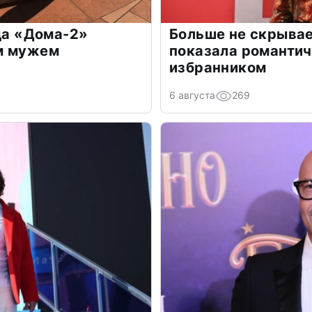
зда «Дома-2»
Больше не скрывае
м мужем
показала романти
избранником
6 августа
269