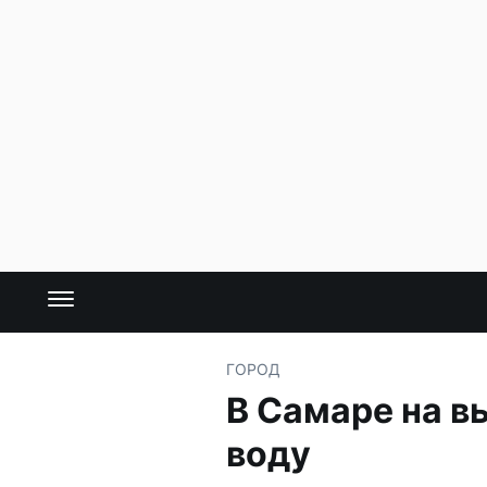
ГОРОД
В Самаре на в
воду