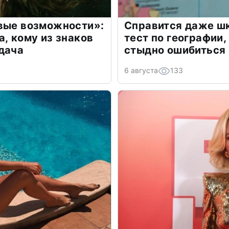
овые возможности»:
Справится даже шк
а, кому из знаков
тест по географии,
дача
стыдно ошибиться
6 августа
133