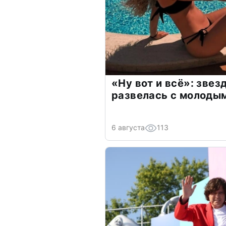
«Ну вот и всё»: зве
развелась с молоды
6 августа
113