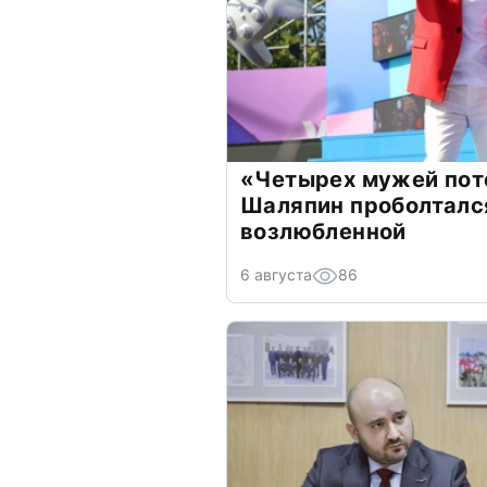
«Четырех мужей пот
Шаляпин проболтался
возлюбленной
6 августа
86