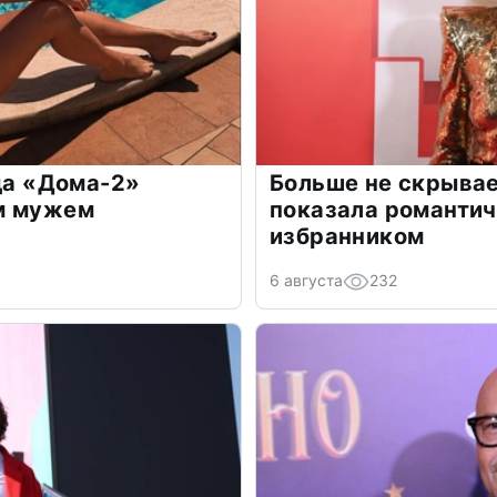
зда «Дома-2»
Больше не скрывае
м мужем
показала романти
избранником
6 августа
232