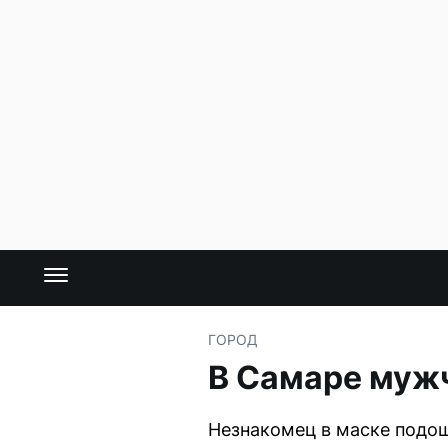
ГОРОД
В Самаре мужч
Незнакомец в маске подош