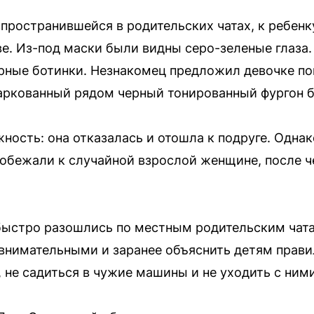
пространившейся в родительских чатах, к ребен
ве. Из-под маски были видны серо-зеленые глаза.
рные ботинки. Незнакомец предложил девочке поиг
аркованный рядом черный тонированный фургон б
ность: она отказалась и отошла к подруге. Одна
побежали к случайной взрослой женщине, после 
 быстро разошлись по местным родительским чат
нимательными и заранее объяснить детям правил
 не садиться в чужие машины и не уходить с ними