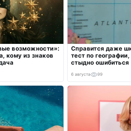
овые возможности»:
Справится даже шк
а, кому из знаков
тест по географии,
дача
стыдно ошибиться
6 августа
99