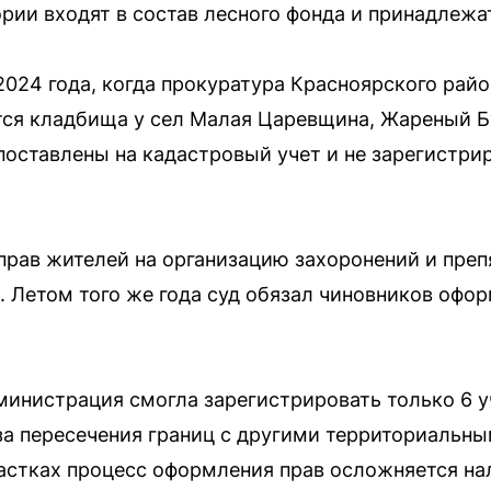
тории входят в состав лесного фонда и принадлеж
2024 года, когда прокуратура Красноярского рай
тся кладбища у сел Малая Царевщина, Жареный Б
поставлены на кадастровый учет и не зарегистри
 прав жителей на организацию захоронений и пре
 Летом того же года суд обязал чиновников оформ
инистрация смогла зарегистрировать только 6 у
за пересечения границ с другими территориальны
частках процесс оформления прав осложняется н