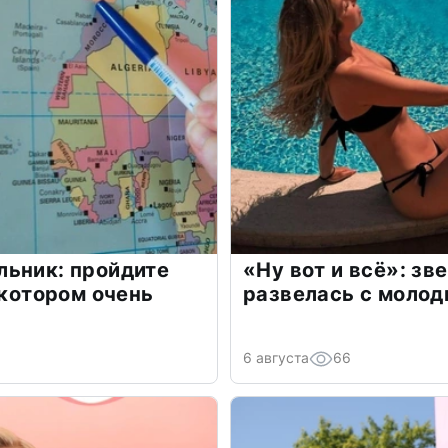
льник: пройдите
«Ну вот и всё»: з
 котором очень
развелась с моло
6 августа
66