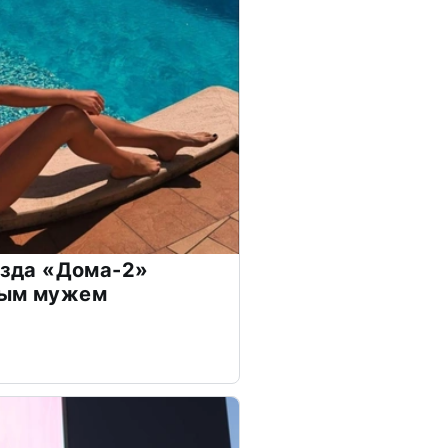
везда «Дома-2»
дым мужем