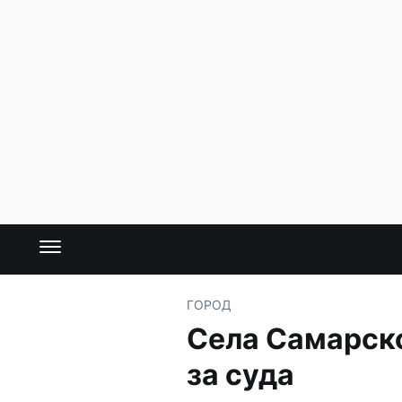
ГОРОД
Села Самарско
за суда