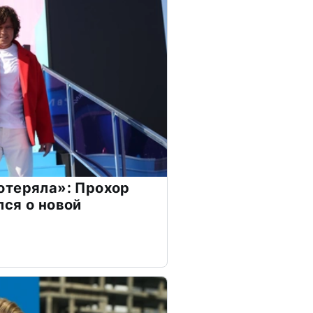
отеряла»: Прохор
ся о новой