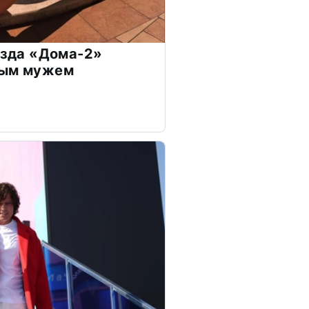
везда «Дома-2»
дым мужем