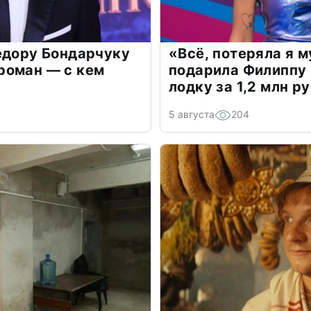
едору Бондарчуку
«Всё, потеряла я 
роман — с кем
подарила Филиппу
лодку за 1,2 млн р
5 августа
204