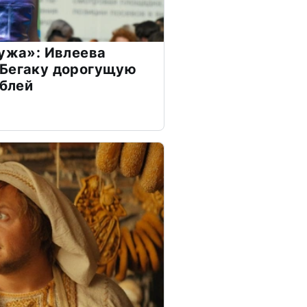
мужа»: Ивлеева
 Бегаку дорогущую
ублей