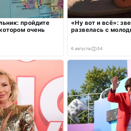
льник: пройдите
«Ну вот и всё»: з
 котором очень
развелась с моло
6 августа
54