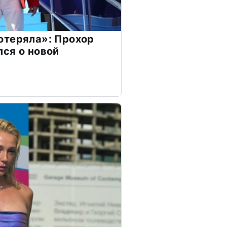
отеряла»: Прохор
ся о новой