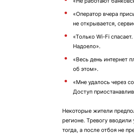
«Не работают банковс
«Оператор вчера присы
не открывается, серв
«Только Wi-Fi спасает
Надоело».
«Весь день интернет п
об этом».
«Мне удалось через с
Доступ приостанавлив
Некоторые жители предпол
регионе. Тревогу вводили 
тогда, а после отбоя не пр