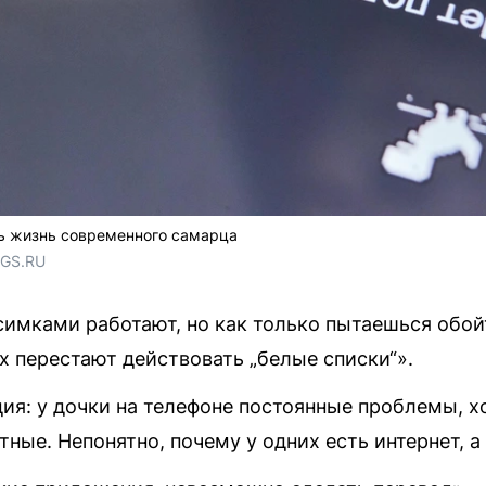
ть жизнь современного самарца
NGS.RU
симками работают, но как только пытаешься обой
х перестают действовать „белые списки“».
ция: у дочки на телефоне постоянные проблемы, х
ные. Непонятно, почему у одних есть интернет, а 