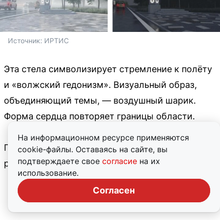
Источник: 
ИРТИС
Эта стела символизирует стремление к полёту
и «волжский гедонизм». Визуальный образ,
объединяющий темы, — воздушный шарик.
Форма сердца повторяет границы области.
На информационном ресурсе применяются
Голосование продлится до 29 декабря, а его
cookie-файлы. Оставаясь на сайте, вы
подтверждаете свое
согласие
на их
результаты станут известны 30 декабря.
использование.
Согласен
ЧИТАЙТЕ ТАКЖЕ