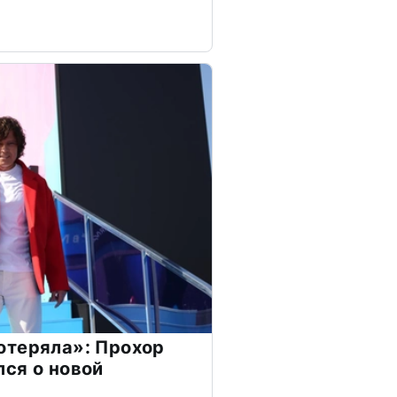
отеряла»: Прохор
ся о новой