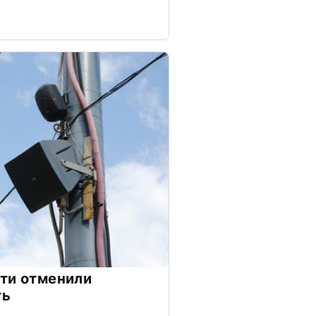
ти отменили
ть