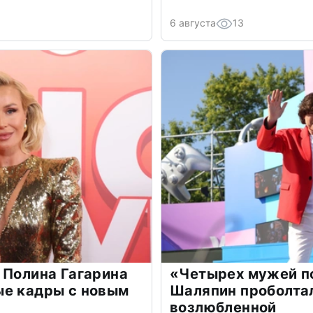
6 августа
13
 Полина Гагарина
«Четырех мужей п
ые кадры с новым
Шаляпин проболтал
возлюбленной