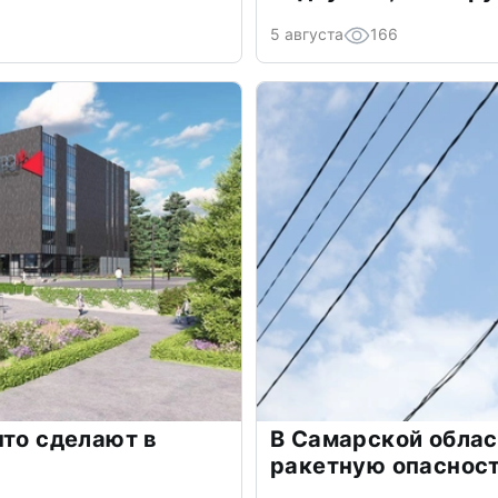
5 августа
166
что сделают в
В Самарской облас
ракетную опаснос