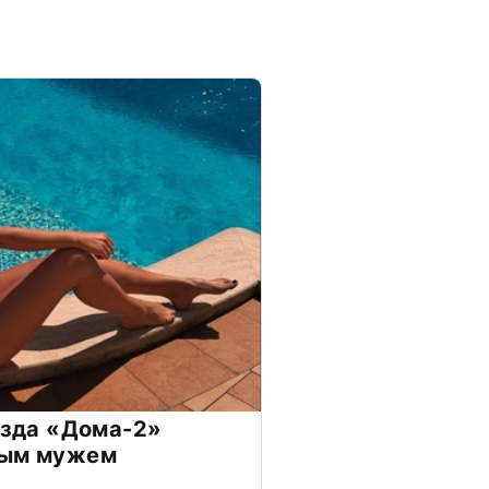
везда «Дома-2»
дым мужем