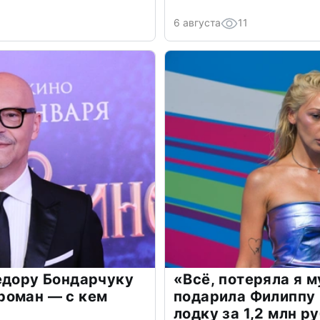
6 августа
11
едору Бондарчуку
«Всё, потеряла я 
роман — с кем
подарила Филиппу
лодку за 1,2 млн р