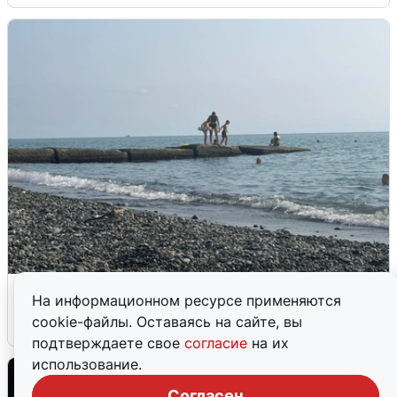
Сирены в Сочи: новая угроза БПЛА
На информационном ресурсе применяются
cookie-файлы. Оставаясь на сайте, вы
6 августа
0
подтверждаете свое
согласие
на их
использование.
Согласен