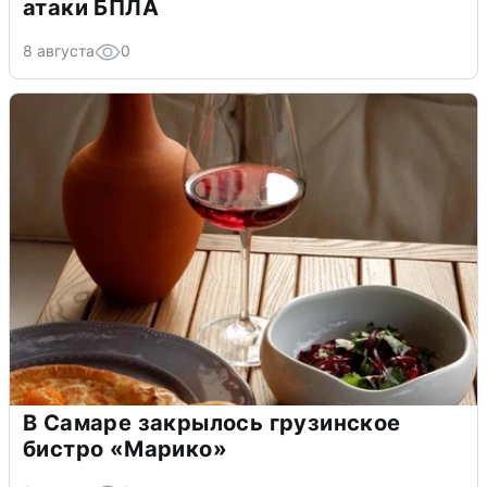
атаки БПЛА
8 августа
0
В Самаре закрылось грузинское
бистро «Марико»