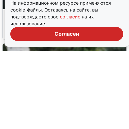
На информационном ресурсе применяются
cookie-файлы. Оставаясь на сайте, вы
Ночная атака БПЛА на Ярославль:
подтверждаете свое
согласие
на их
попадания и последствия
использование.
6 августа
0
Согласен