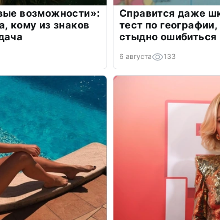
овые возможности»:
Справится даже шк
а, кому из знаков
тест по географии,
дача
стыдно ошибиться
6 августа
133