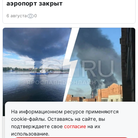
аэропорт закрыт
6 августа
0
На информационном ресурсе применяются
cookie-файлы. Оставаясь на сайте, вы
Ночная атака БПЛА на Ярославль:
подтверждаете свое
согласие
на их
попадания и последствия
использование.