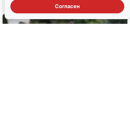
6 августа
0
Согласен
Волгоградцы остались без
мобильного интернета
6 августа
0