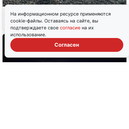
Сирены в Сочи: новая угроза БПЛА
На информационном ресурсе применяются
cookie-файлы. Оставаясь на сайте, вы
6 августа
0
подтверждаете свое
согласие
на их
использование.
Согласен
Взрывы в Воронеже после сигнала
тревоги