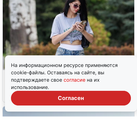
На информационном ресурсе применяются
cookie-файлы. Оставаясь на сайте, вы
Волгоградцы остались без
подтверждаете свое
согласие
на их
мобильного интернета
использование.
6 августа
0
Согласен