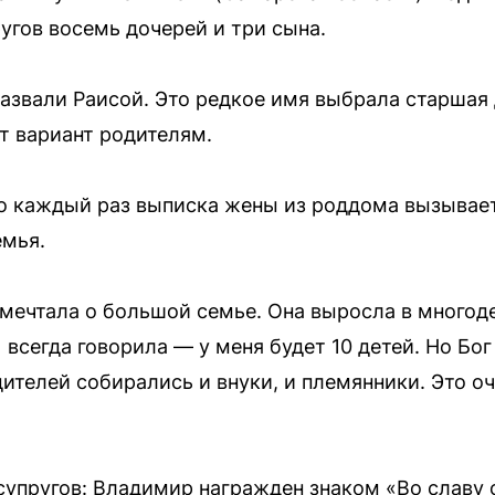
угов восемь дочерей и три сына.
звали Раисой. Это редкое имя выбрала старшая
т вариант родителям.
то каждый раз выписка жены из роддома вызывает
емья.
мечтала о большой семье. Она выросла в многод
всегда говорила — у меня будет 10 детей. Но Бог
дителей собирались и внуки, и племянники. Это о
супругов: Владимир награжден знаком «Во славу 