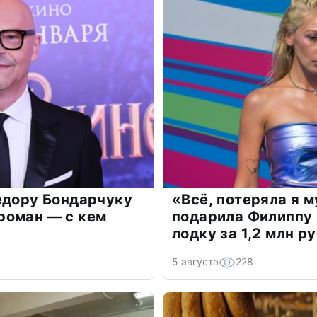
едору Бондарчуку
«Всё, потеряла я 
роман — с кем
подарила Филиппу
лодку за 1,2 млн р
5 августа
228