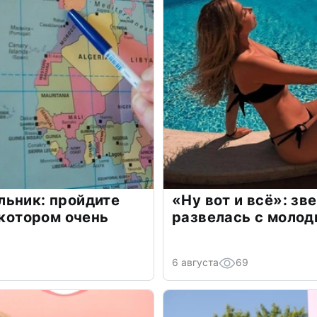
льник: пройдите
«Ну вот и всё»: з
 котором очень
развелась с моло
6 августа
69