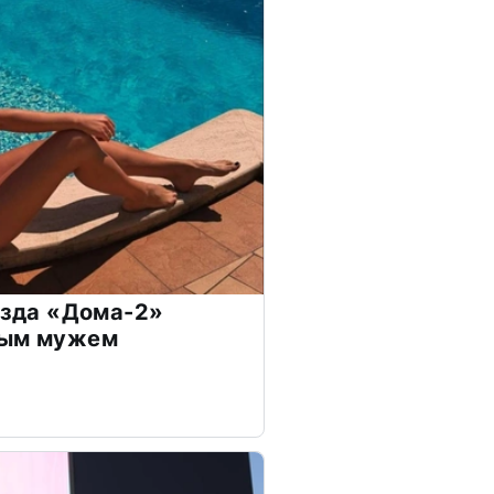
везда «Дома-2»
дым мужем