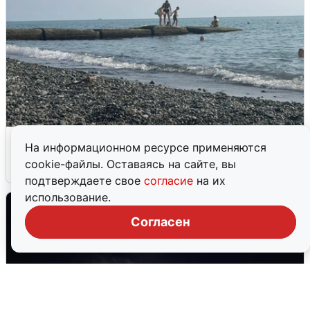
Сирены в Сочи: новая угроза БПЛА
На информационном ресурсе применяются
cookie-файлы. Оставаясь на сайте, вы
6 августа
0
подтверждаете свое
согласие
на их
использование.
Согласен