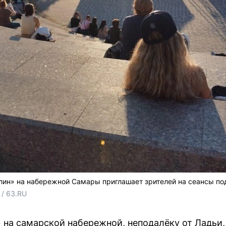
лин» на набережной Самары приглашает зрителей на сеансы по
/ 63.RU 
 на самарской набережной, неподалёку от Ладьи