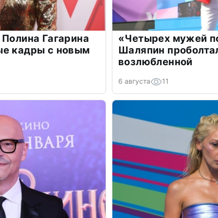
 Полина Гагарина
«Четырех мужей п
ые кадры с новым
Шаляпин проболтал
возлюбленной
6 августа
11