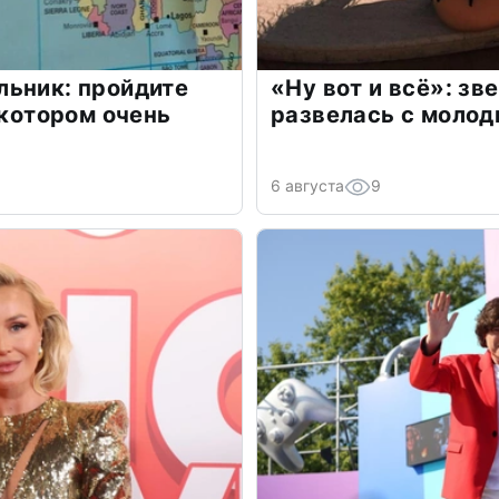
льник: пройдите
«Ну вот и всё»: з
 котором очень
развелась с моло
6 августа
9