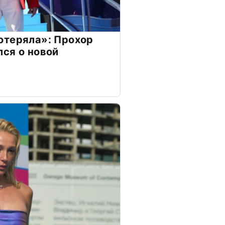
отеряла»: Прохор
ся о новой