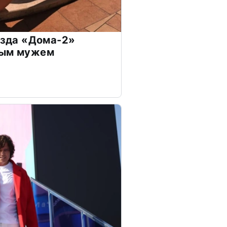
везда «Дома-2»
дым мужем