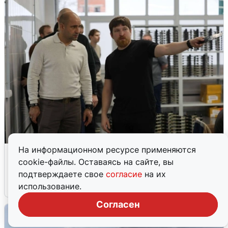
На информационном ресурсе применяются
Кто такой Владимир Ткачук и почему
cookie-файлы. Оставаясь на сайте, вы
его Mercedes взорвали
подтверждаете свое
согласие
на их
5 августа
0
использование.
Согласен