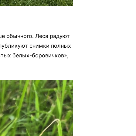
ше обычного. Леса радуют
х публикуют снимки полных
истых белых-боровичков»,