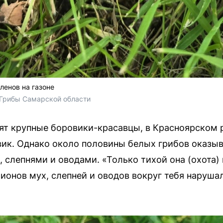
ленов на газоне
 Грибы Самарской области
ят крупные боровики-красавцы, в Красноярском 
вик. Однако около половины белых грибов оказы
, слепнями и оводами. «Только тихой она (охота)
онов мух, слепней и оводов вокруг тебя наруша