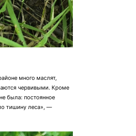
районе много маслят,
ваются червивыми. Кроме
 не была: постоянное
ло тишину леса», —