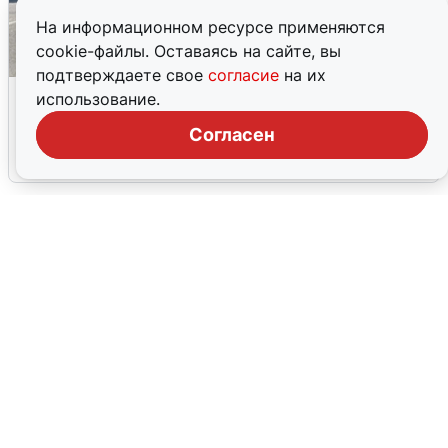
На информационном ресурсе применяются
cookie-файлы. Оставаясь на сайте, вы
подтверждаете свое
согласие
на их
Склад Wildberries в Екатеринбурге
использование.
эвакуировали из-за БПЛА
Согласен
5 августа
0