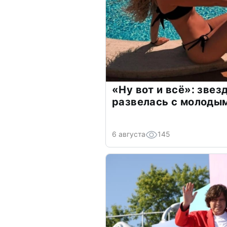
«Ну вот и всё»: зве
развелась с молоды
6 августа
145