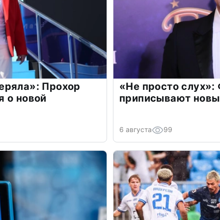
еряла»: Прохор
«Не просто слух»:
 о новой
приписывают новы
6 августа
99