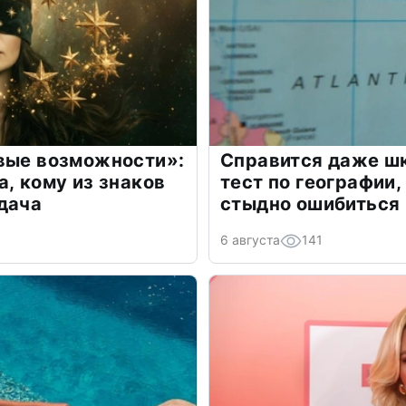
овые возможности»:
Справится даже шк
а, кому из знаков
тест по географии,
дача
стыдно ошибиться
6 августа
141