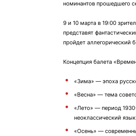
номинантов прошедшего се
9 и 10 марта в 19:00 зри
представят фантастически
пройдет аллегорический б
Концепция балета «Времен
«Зима» — эпоха русско
«Весна» — тема советс
«Лето» — период 1930
неоклассический язык
«Осень» — современны