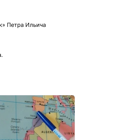
ик» Петра Ильича
.