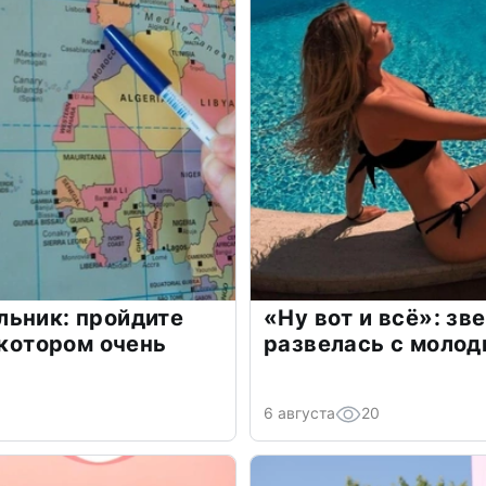
льник: пройдите
«Ну вот и всё»: з
 котором очень
развелась с моло
6 августа
20