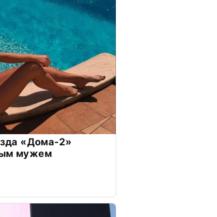
везда «Дома-2»
дым мужем