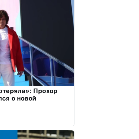
отеряла»: Прохор
ся о новой