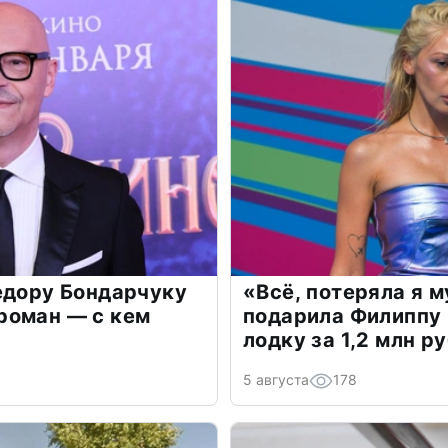
едору Бондарчуку
«Всё, потеряла я 
роман — с кем
подарила Филиппу
лодку за 1,2 млн р
5 августа
178