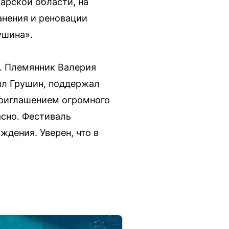
арской области, на
анения и реновации
ушина».
. Племянник Валерия
ил Грушин, поддержал
приглашением огромного
асно. Фестиваль
дения. Уверен, что в