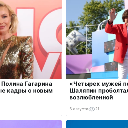
 Полина Гагарина
«Четырех мужей п
ые кадры с новым
Шаляпин проболтал
возлюбленной
6 августа
21