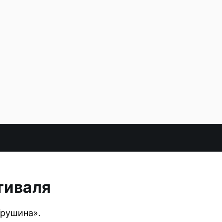
тиваля
Грушина».