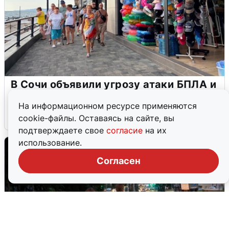
В Сочи объявили угрозу атаки БПЛА и
закрыли пляжи
На информационном ресурсе применяются
6 августа
0
cookie-файлы. Оставаясь на сайте, вы
подтверждаете свое
согласие
на их
использование.
Согласен