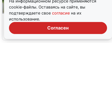
На информационном ресурсе применяются
cookie-файлы. Оставаясь на сайте, вы
подтверждаете свое
согласие
на их
Волгоградцы остались без
использование.
мобильного интернета
Согласен
6 августа
0