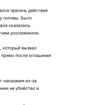
ался пресечь действия
му головы. Было
двое оказались
тним россиянином.
, который вызвал
а прямо после оглашения
т наказания из-за
ении на убийство и