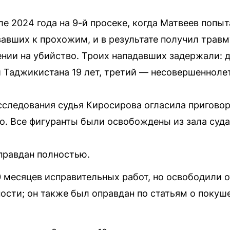
е 2024 года на 9-й просеке, когда Матвеев попыт
вавших к прохожим, и в результате получил трав
нии на убийство. Троих нападавших задержали: 
 Таджикистана 19 лет, третий — несовершенноле
сследования судья Киросирова огласила приговор
о. Все фигуранты были освобождены из зала суд
правдан полностью.
0 месяцев исправительных работ, но освободили о
ости; он также был оправдан по статьям о покуш