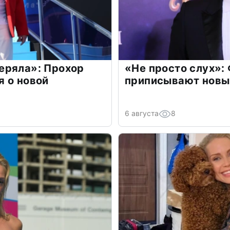
еряла»: Прохор
«Не просто слух»:
 о новой
приписывают новы
6 августа
8