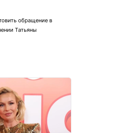
товить обращение в
чении Татьяны