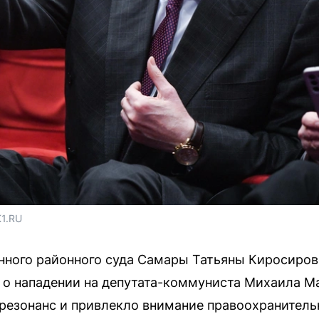
1.RU
ного районного суда Самары Татьяны Киросирово
у о нападении на депутата-коммуниста Михаила М
езонанс и привлекло внимание правоохранитель