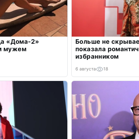
зда «Дома-2»
Больше не скрывае
м мужем
показала романти
избранником
6 августа
18