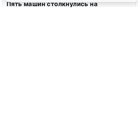
Пять машин столкнулись на
Дмитровском шоссе в Подмосковье
4 августа
0
В Туре вода убывает, на других реках
области прибывает