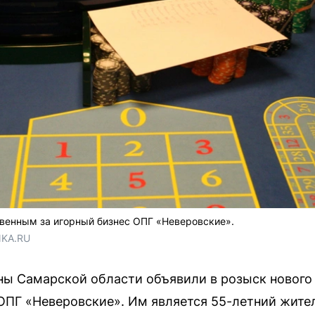
твенным за игорный бизнес ОПГ «Неверовские».
NKA.RU
ны Самарской области объявили в розыск нового
ОПГ «Неверовские». Им является 55-летний жите