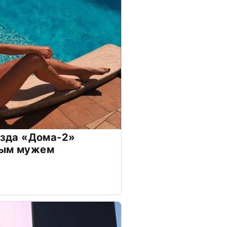
везда «Дома-2»
дым мужем