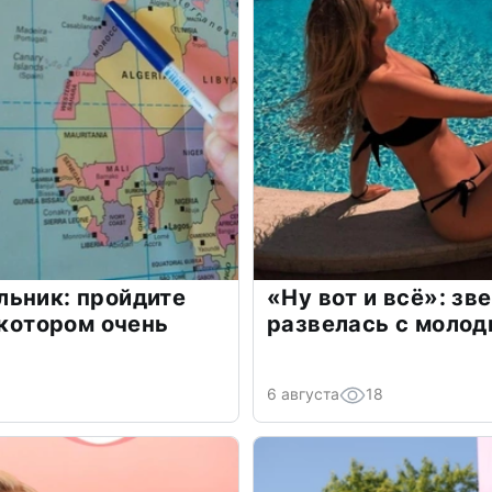
льник: пройдите
«Ну вот и всё»: з
 котором очень
развелась с моло
6 августа
18