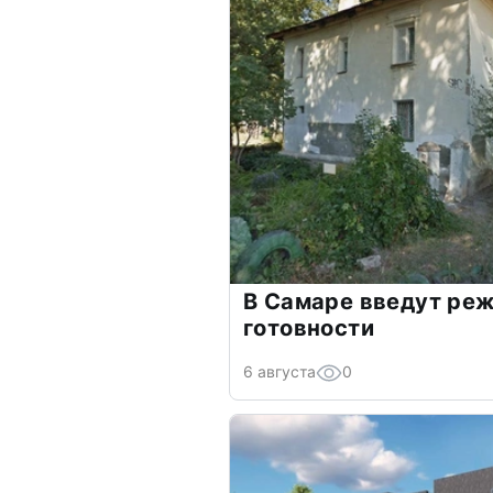
В Самаре введут ре
готовности
6 августа
0