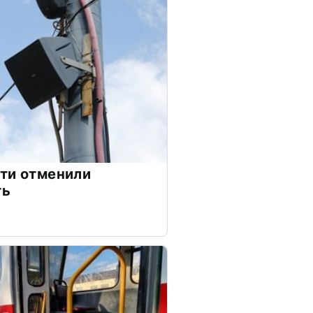
ти отменили
ть