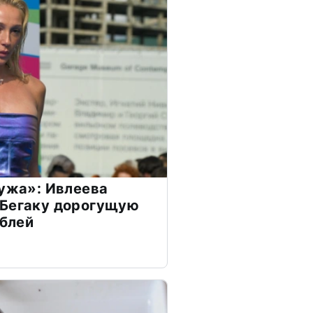
мужа»: Ивлеева
 Бегаку дорогущую
ублей