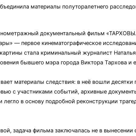
объединила материалы полуторалетнего расследо
лнометражный документальный фильм «ТАРХОВЫ.
ары» — первое кинематографическое исследовани
 картины стала криминальный журналист Наталья
овения бывшего мэра города Виктора Тархова и е
ывает материалы следствия: в неё вошли десятки 
рвью с участниками событий, архивные документы
и легло в основу подробной реконструкции траге
вой, задача фильма заключалась не в вынесении с