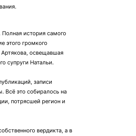
вания.
 Полная история самого
е этого громкого
 Артякова, освещавшая
го супруги Натальи.
публикаций, записи
. Всё это собиралось на
дии, потрясшей регион и
обственного вердикта, а в