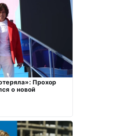
отеряла»: Прохор
ся о новой