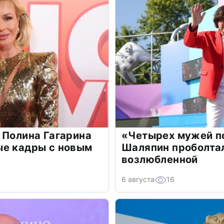
 Полина Гагарина
«Четырех мужей п
ые кадры с новым
Шаляпин проболтал
возлюбленной
6 августа
16