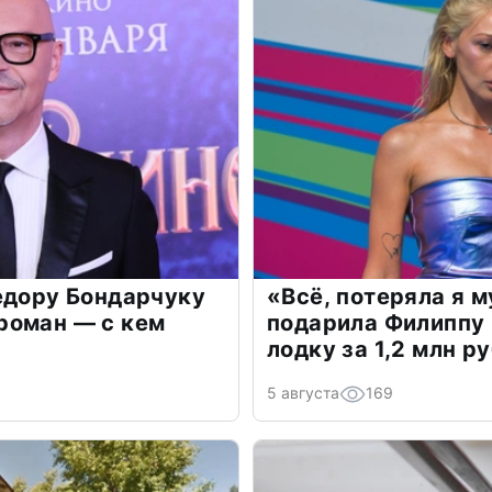
едору Бондарчуку
«Всё, потеряла я 
роман — с кем
подарила Филиппу
лодку за 1,2 млн р
5 августа
169