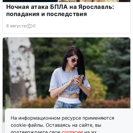
Ночная атака БПЛА на Ярославль:
попадания и последствия
6 августа
0
На информационном ресурсе применяются
cookie-файлы. Оставаясь на сайте, вы
Волгоградцы остались без
подтверждаете свое
согласие
на их