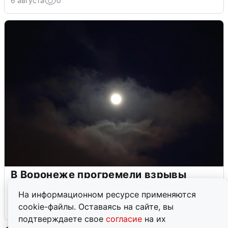
6 августа
0
В Воронеже прогремели взрывы
после сигнала тревоги
На информационном ресурсе применяются
cookie-файлы. Оставаясь на сайте, вы
5 августа
0
подтверждаете свое
согласие
на их