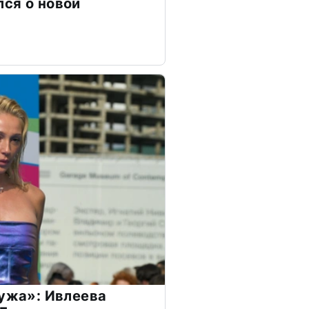
ся о новой
мужа»: Ивлеева