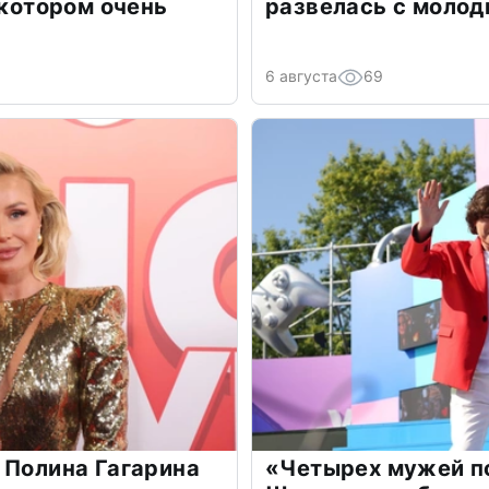
 котором очень
развелась с моло
6 августа
69
 Полина Гагарина
«Четырех мужей п