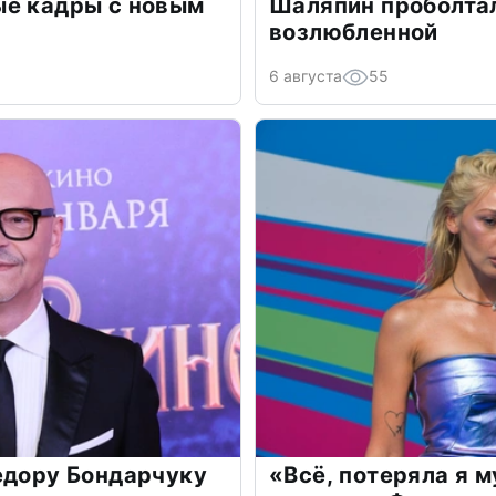
ые кадры с новым
Шаляпин проболтал
возлюбленной
6 августа
55
едору Бондарчуку
«Всё, потеряла я 