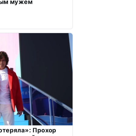
дым мужем
отеряла»: Прохор