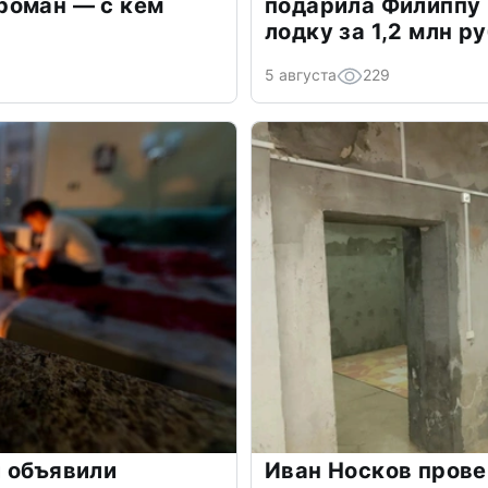
роман — с кем
подарила Филиппу
лодку за 1,2 млн р
5 августа
229
 объявили
Иван Носков пров