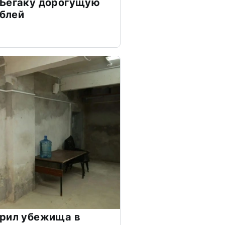
 Бегаку дорогущую
ублей
ерил убежища в