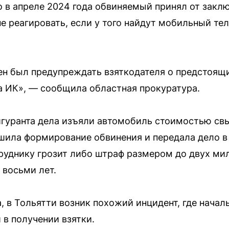
о в апреле 2024 года обвиняемый принял от заклю
не реагировать, если у того найдут мобильный те
н был предупреждать взяткодателя о предстоящи
а ИК», — сообщила областная прокуратура.
игуранта дела изъяли автомобиль стоимостью св
шила формирование обвинения и передала дело в
руднику грозит либо штраф размером до двух ми
 восьми лет.
а, в Тольятти возник похожий инцидент, где нача
в получении взятки.