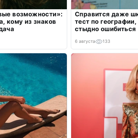
овые возможности»:
Справится даже шк
а, кому из знаков
тест по географии,
дача
стыдно ошибиться
6 августа
133