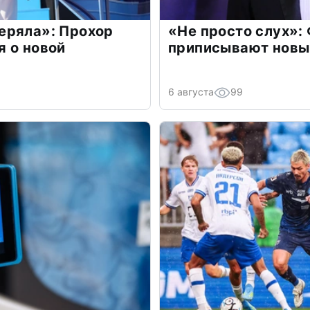
еряла»: Прохор
«Не просто слух»:
 о новой
приписывают новы
6 августа
99