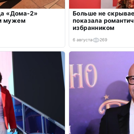
зда «Дома-2»
Больше не скрывае
м мужем
показала романти
избранником
6 августа
269