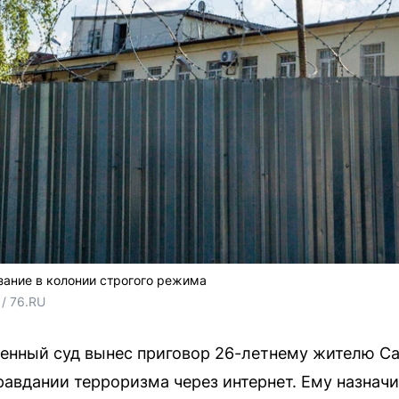
ание в колонии строгого режима
/ 76.RU
енный суд вынес приговор 26-летнему жителю С
авдании терроризма через интернет. Ему назнач