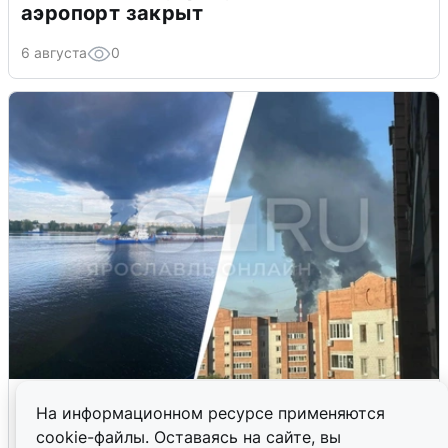
аэропорт закрыт
6 августа
0
Ночная атака БПЛА на Ярославль:
На информационном ресурсе применяются
попадания и последствия
cookie-файлы. Оставаясь на сайте, вы