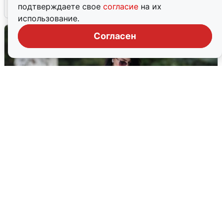
6 августа
0
подтверждаете свое
согласие
на их
использование.
Согласен
Волгоградцы остались без
мобильного интернета
6 августа
0