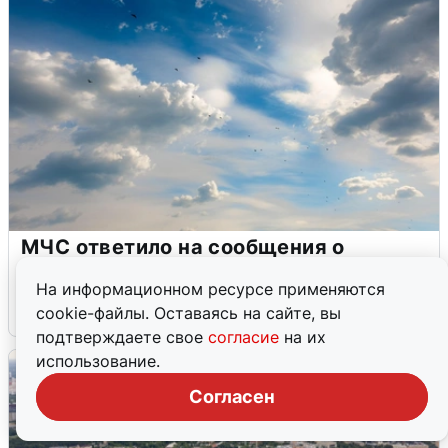
МЧС ответило на сообщения о
грохоте в Москве
На информационном ресурсе применяются
7 августа
0
cookie-файлы. Оставаясь на сайте, вы
подтверждаете свое
согласие
на их
использование.
Согласен