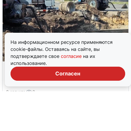
На информационном ресурсе применяются
cookie-файлы. Оставаясь на сайте, вы
подтверждаете свое
согласие
на их
использование.
РВК-Воронеж показал ход работ,
оставивших без воды половину
Согласен
Воронежа
8 августа
0