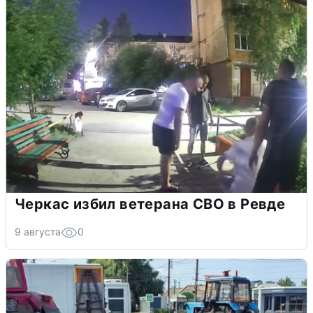
Черкас избил ветерана СВО в Ревде
9 августа
0