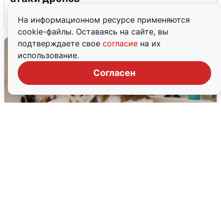
8 августа
0
На информационном ресурсе применяются
cookie-файлы. Оставаясь на сайте, вы
подтверждаете свое
согласие
на их
использование.
Согласен
Екатеринбуржцам объяснили, когда
вернут воду
8 августа
0