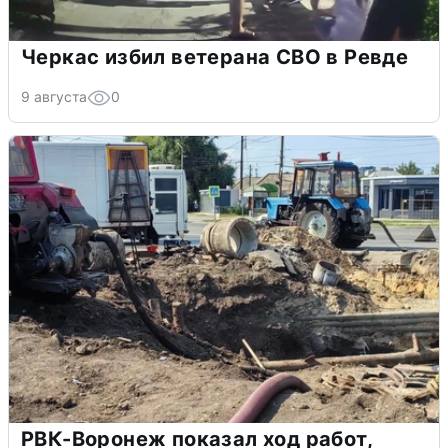
Черкас избил ветерана СВО в Ревде
9 августа
0
РВК-Воронеж показал ход работ,