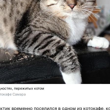
дностях, пережитых котом
отокафе Самара
рктик временно поселился в одном из котокафе, к