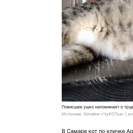
Повисшее ушко напоминает о тру
Источник: 
Котейня «ЧуКОТка» | к
В Самаре кот по кличке А