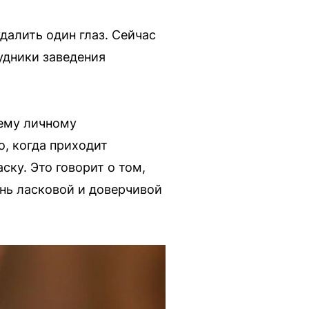
алить один глаз. Сейчас
удники заведения
оему личному
о, когда приходит
ску. Это говорит о том,
ень ласковой и доверчивой