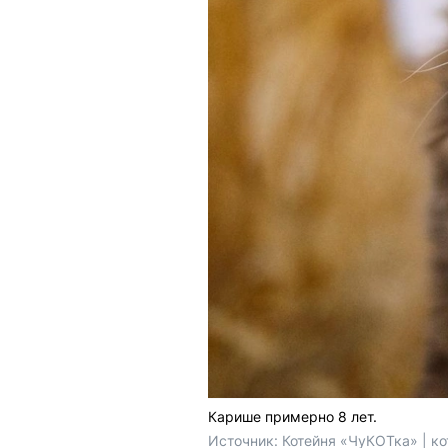
Карише примерно 8 лет.
Источник: 
Котейня «ЧуКОТка» | к